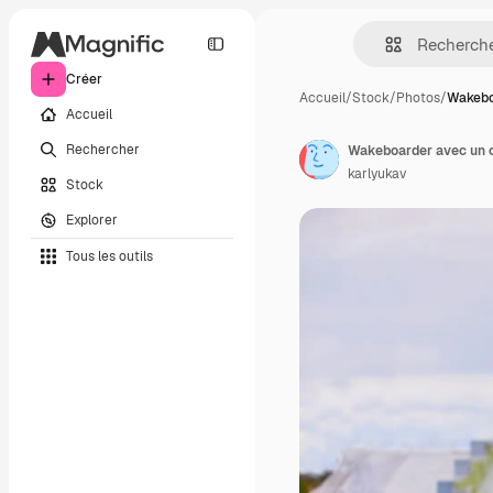
Créer
Accueil
/
Stock
/
Photos
/
Wakebo
Accueil
Rechercher
Wakeboarder avec un c
karlyukav
Stock
Explorer
Tous les outils