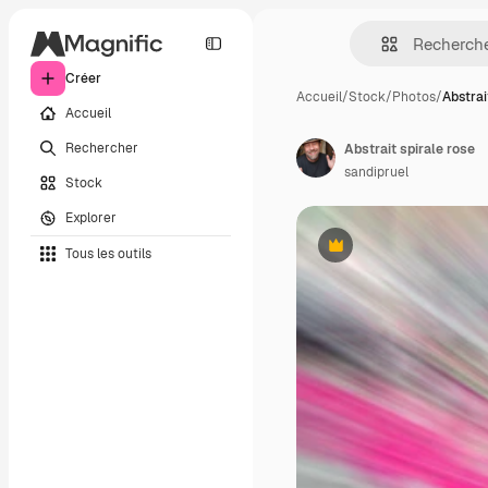
Créer
Accueil
/
Stock
/
Photos
/
Abstrai
Accueil
Rechercher
Abstrait spirale rose
sandipruel
Stock
Explorer
Tous les outils
Premium