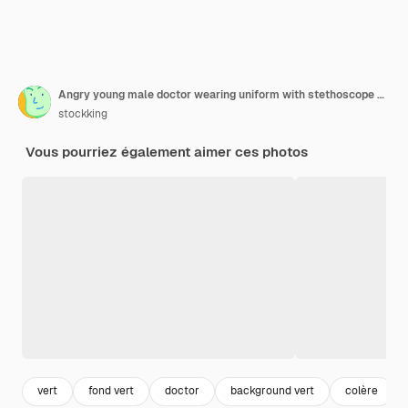
Angry young male doctor wearing uniform with stethoscope holding seringue avec ampoule isolé sur fond vert
stockking
Vous pourriez également aimer ces photos
vert
fond vert
doctor
background vert
colère