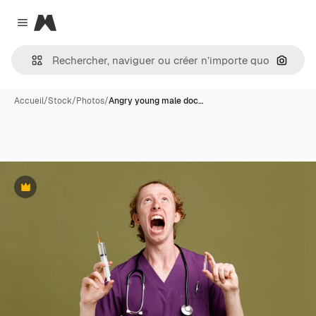
Magnific
Close menu
Recher
Accueil
/
Stock
/
Photos
/
Angry young male doc…
Premium