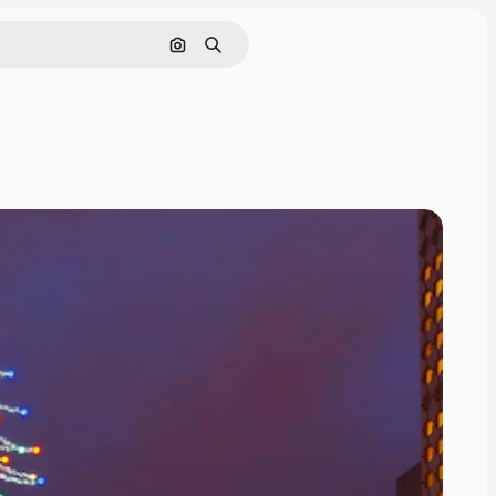
Rechercher par image
Rechercher