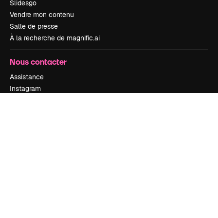
Slidesgo
Vendre mon contenu
Salle de presse
À la recherche de magnific.ai
Nous contacter
Assistance
Instagram
YouTube
LinkedIn
TikTok
Discord
X
Reddit
Copyright © 2010-
2026
Freepik Company S.L.U.
Tous droits réservés
.