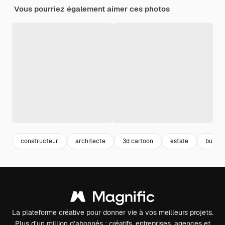
Vous pourriez également aimer ces photos
constructeur
architecte
3d cartoon
estate
buildi
La plateforme créative pour donner vie à vos meilleurs projets.
Plus d’un million d’abonnés : créatifs, entreprises, agences et