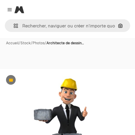
Magnific
Close menu
Recher
Accueil
/
Stock
/
Photos
/
Architecte de dessin…
Premium