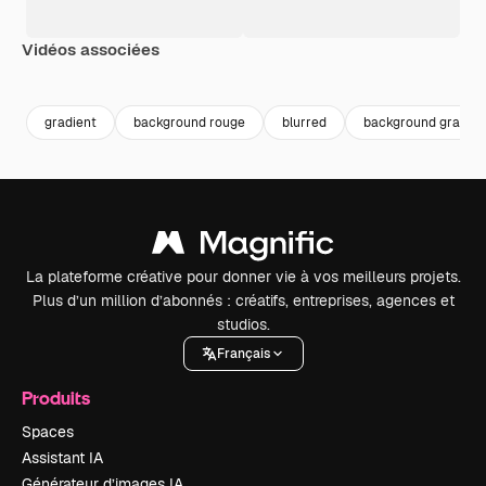
Vidéos associées
Premium
Premium
Premium
Premium
gradient
background rouge
blurred
background gradien
La plateforme créative pour donner vie à vos meilleurs projets.
Plus d’un million d’abonnés : créatifs, entreprises, agences et
studios.
Français
Produits
Spaces
Assistant IA
Générateur d’images IA