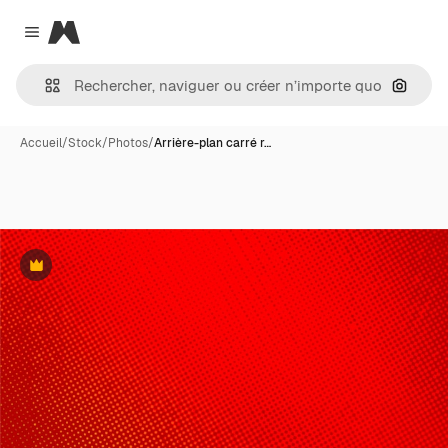
Magnific
Close menu
Recher
Accueil
/
Stock
/
Photos
/
Arrière-plan carré r…
Premium