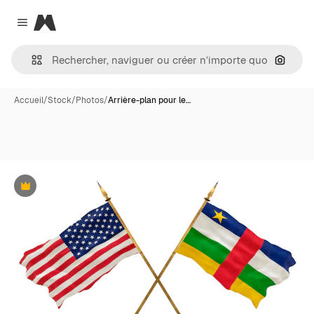
Magnific
Close menu
Recher
Accueil
/
Stock
/
Photos
/
Arrière-plan pour le…
Premium