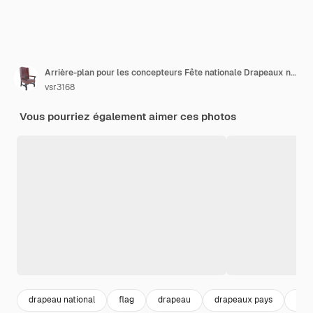
Arrière-plan pour les concepteurs Fête nationale Drapeaux nationaux des États-Unis d'Amérique États-Unis et de la République centrafricaine
vsr3168
Vous pourriez également aimer ces photos
drapeau national
flag
drapeau
drapeaux pays
flag