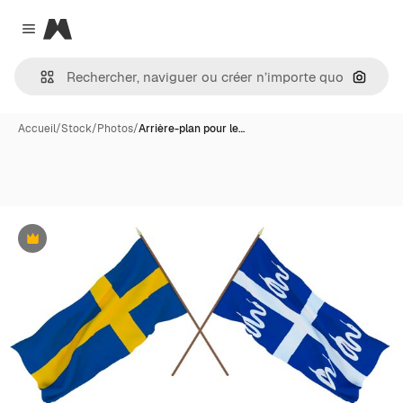
Magnific
Close menu
Recher
Accueil
/
Stock
/
Photos
/
Arrière-plan pour le…
Premium