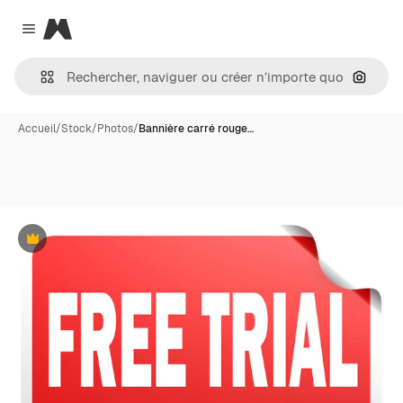
Magnific
Close menu
Recher
Accueil
/
Stock
/
Photos
/
Bannière carré rouge…
Premium