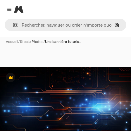
Magnific
Close menu
Recher
Accueil
/
Stock
/
Photos
/
Une bannière futuris…
Premium