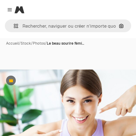
Magnific
Close menu
Recher
Accueil
/
Stock
/
Photos
/
Le beau sourire fémi…
Premium