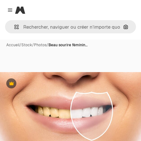
Magnific
Close menu
Recher
Accueil
/
Stock
/
Photos
/
Beau sourire féminin…
Premium