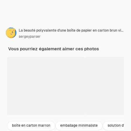
La beauté polyvalente d'une boîte de papier en carton brun vide Un objet isolé frappant
sergeyparser
Vous pourriez également aimer ces photos
boîte en carton marron
emballage minimaliste
solution d'em