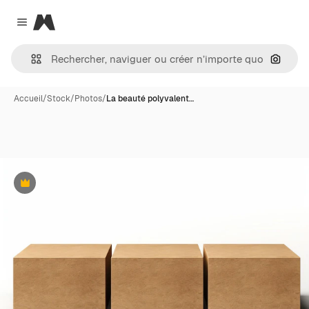
Magnific
Close menu
Recher
Accueil
/
Stock
/
Photos
/
La beauté polyvalent…
Premium