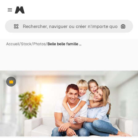
Magnific
Close menu
Recher
Accueil
/
Stock
/
Photos
/
Belle belle famille …
Premium