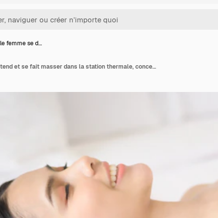
lle femme se d…
Une belle femme se détend et se fait masser dans la station thermale, concept de massage et de soins de beauté.