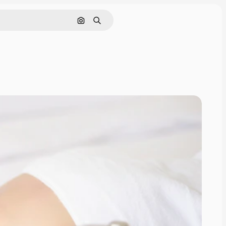
Rechercher par image
Rechercher