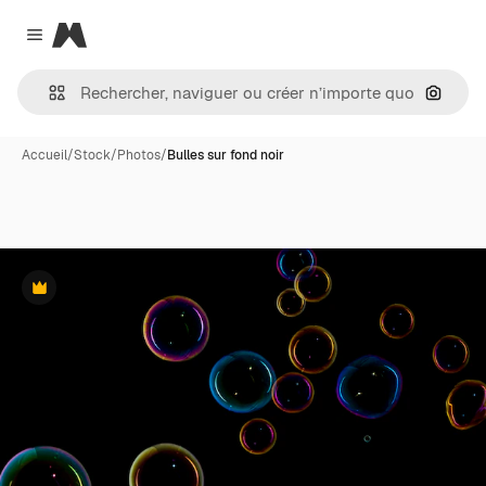
Magnific
Close menu
Recher
Accueil
/
Stock
/
Photos
/
Bulles sur fond noir
Premium