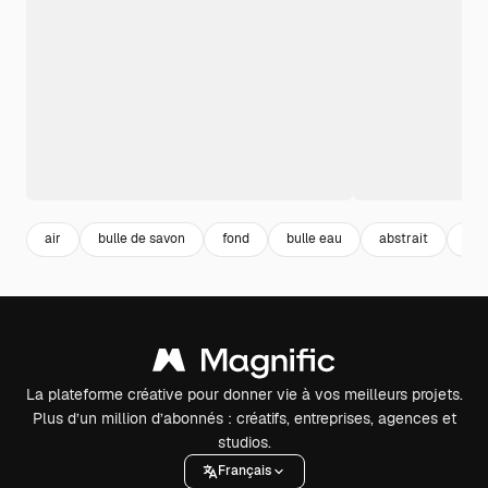
air
bulle de savon
fond
bulle eau
abstrait
abs
La plateforme créative pour donner vie à vos meilleurs projets.
Plus d’un million d’abonnés : créatifs, entreprises, agences et
studios.
Français