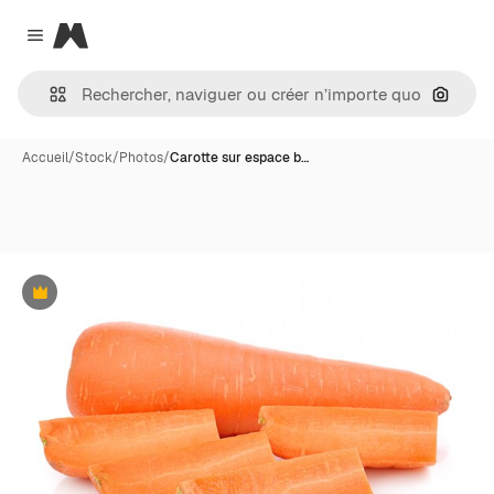
Magnific
Close menu
Recher
Accueil
/
Stock
/
Photos
/
Carotte sur espace b…
Premium