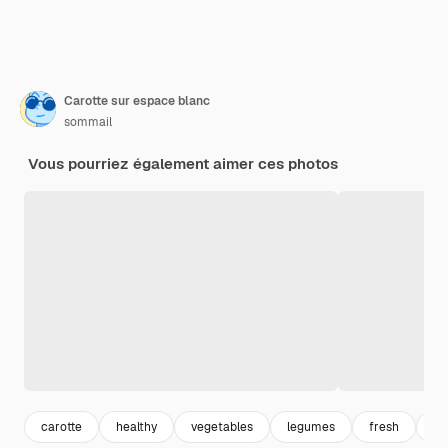
Carotte sur espace blanc
sommail
Vous pourriez également aimer ces photos
carotte
healthy
vegetables
legumes
fresh
no