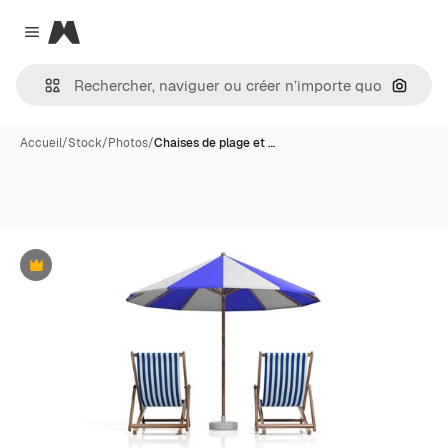
Magnific
Close menu
Recher
Accueil
/
Stock
/
Photos
/
Chaises de plage et …
Premium