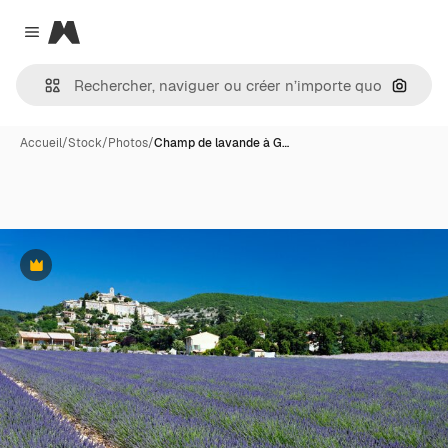
Magnific
Close menu
Recher
Accueil
/
Stock
/
Photos
/
Champ de lavande à G…
Premium