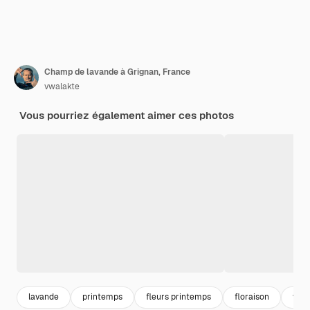
Champ de lavande à Grignan, France
vwalakte
Vous pourriez également aimer ces photos
lavande
printemps
fleurs printemps
floraison
vill