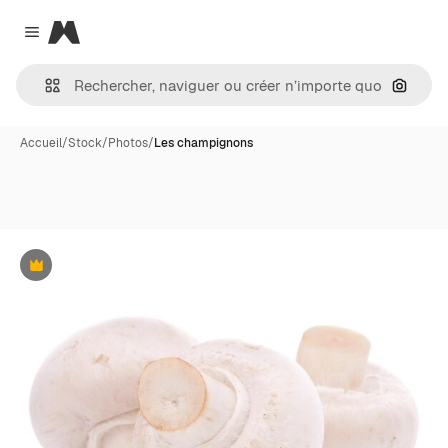
Magnific
Close menu
Recher
Accueil
/
Stock
/
Photos
/
Les champignons
Premium