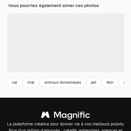
Vous pourriez également aimer ces photos
cat
chat
animaux domestiques
pet
felin
ani
La plateforme créative pour donner vie à vos meilleurs projets.
Plus d’un million d’abonnés : créatifs, entreprises, agences et