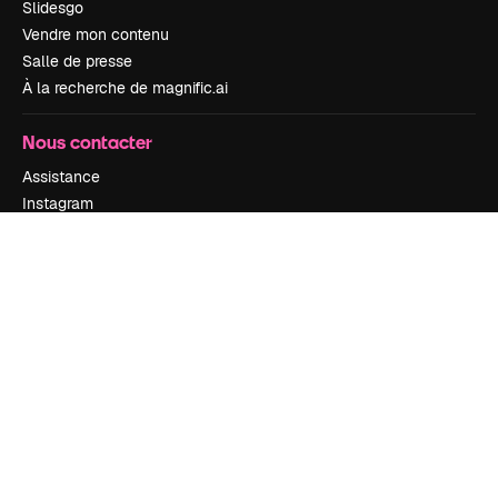
Slidesgo
Vendre mon contenu
Salle de presse
À la recherche de magnific.ai
Nous contacter
Assistance
Instagram
YouTube
LinkedIn
TikTok
Discord
X
Reddit
Copyright © 2010-
2026
Freepik Company S.L.U.
Tous droits réservés
.