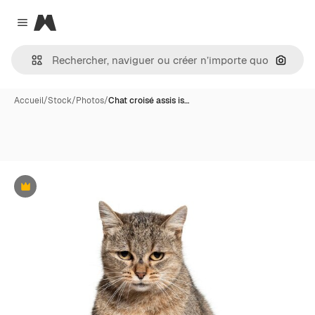
Magnific
Close menu
Recher
Accueil
/
Stock
/
Photos
/
Chat croisé assis is…
Premium