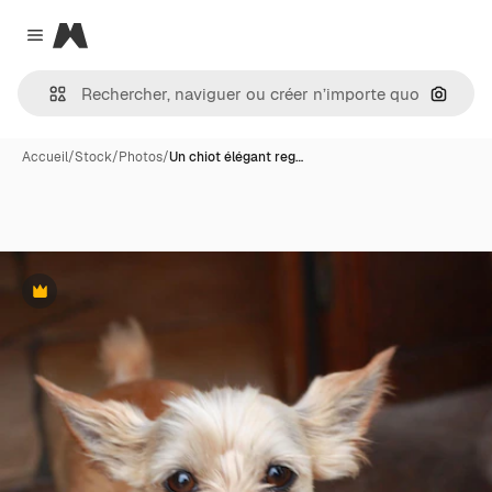
Magnific
Close menu
Recher
Accueil
/
Stock
/
Photos
/
Un chiot élégant reg…
Premium