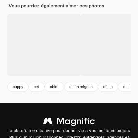
Vous pourriez également aimer ces photos
puppy
pet
chiot
chien mignon
chien
chiot m
La plateforme créative pour donner vie à vos meilleurs projets.
Plus d’un million d’abonnés : créatifs, entreprises, agences et