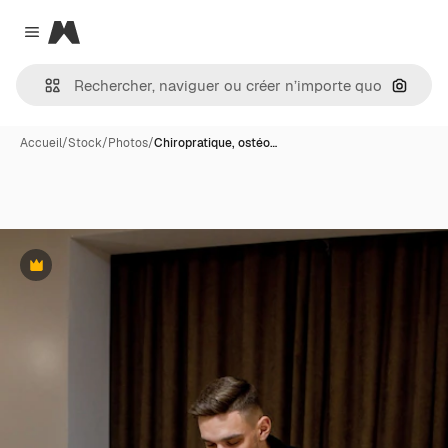
Magnific
Close menu
Recher
Accueil
/
Stock
/
Photos
/
Chiropratique, ostéo…
Premium