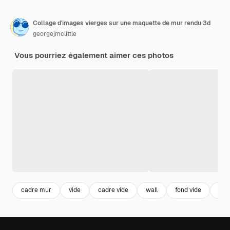
Collage d'images vierges sur une maquette de mur rendu 3d
georgejmclittle
Vous pourriez également aimer ces photos
cadre mur
vide
cadre vide
wall
fond vide
bac