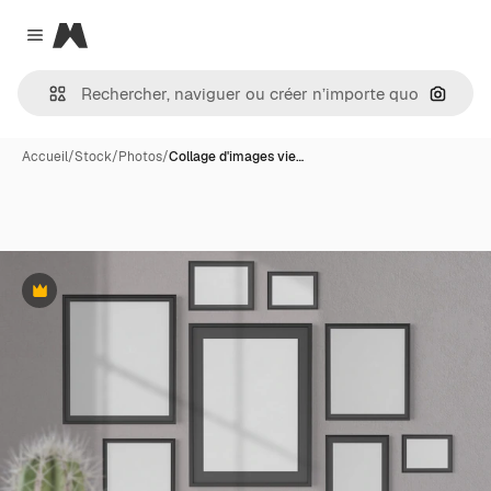
Magnific
Close menu
Recher
Accueil
/
Stock
/
Photos
/
Collage d'images vie…
Premium