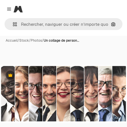
Magnific
Close menu
Recher
Accueil
/
Stock
/
Photos
/
Un collage de person…
Premium