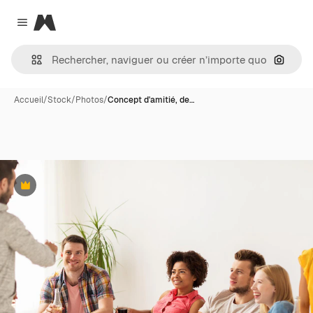
Magnific
Close menu
Recher
Accueil
/
Stock
/
Photos
/
Concept d'amitié, de…
Premium