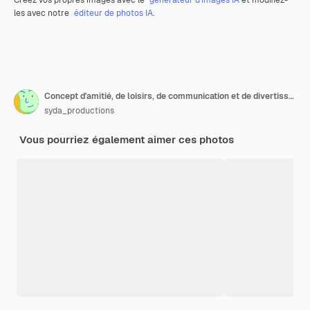
Créez vos propres images avec le
générateur d’images IA
et modifiez-
les avec notre
éditeur de photos IA
.
Concept d'amitié, de loisirs, de communication et de divertissement - amis heureux avec du pop-corn et des boissons parlant à la maison
syda_productions
Vous pourriez également aimer ces photos