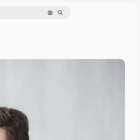
Rechercher par image
Rechercher