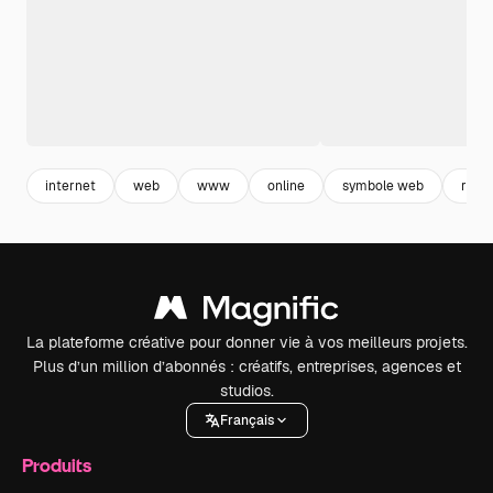
internet
web
www
online
symbole web
rech
La plateforme créative pour donner vie à vos meilleurs projets.
Plus d’un million d’abonnés : créatifs, entreprises, agences et
studios.
Français
Produits