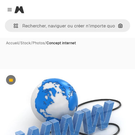
Magnific
Close menu
Recher
Accueil
/
Stock
/
Photos
/
Concept internet
Premium