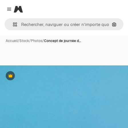
Magnific
Close menu
Recher
Accueil
/
Stock
/
Photos
/
Concept de journée d…
Premium