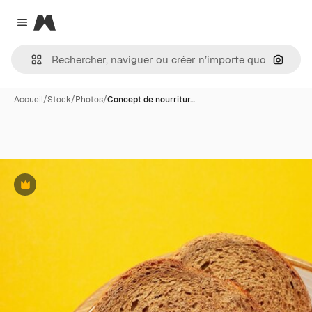
Magnific
Close menu
Recher
Accueil
/
Stock
/
Photos
/
Concept de nourritur…
Premium