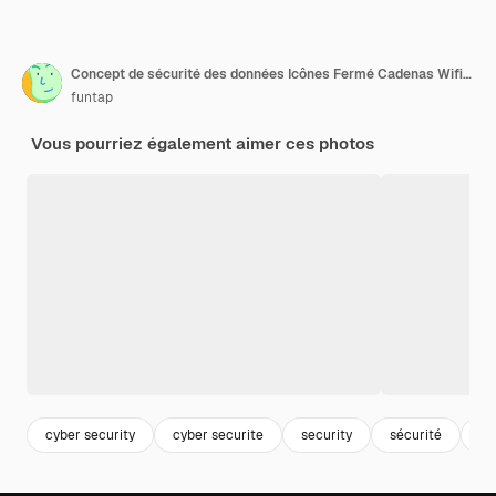
Concept de sécurité des données Icônes Fermé Cadenas Wifi Et nuage sur fond numérique
funtap
Vous pourriez également aimer ces photos
cyber security
cyber securite
security
sécurité
ca