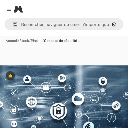
Magnific
Close menu
Recher
Accueil
/
Stock
/
Photos
/
Concept de sécurité …
Premium