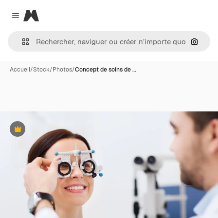
Magnific
Close menu
Recher
Accueil
/
Stock
/
Photos
/
Concept de soins de …
Premium