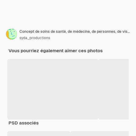
Concept de soins de santé, de médecine, de personnes, de vision et de technologie - optométriste avec cadre d'essai vérifiant la vision du patient à la clinique ophtalmologique ou au magasin d'optique
syda_productions
Vous pourriez également aimer ces photos
PSD associés