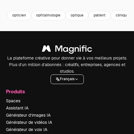
Premium
Premium
Premium
Premium
Généré par l
opticien
ophtalmologie
optique
patient
clinique m
La plateforme créative pour donner vie à vos meilleurs projets.
Plus d’un million d’abonnés : créatifs, entreprises, agences et
studios.
Français
Produits
Spaces
Assistant IA
Générateur d’images IA
Générateur de vidéos IA
Générateur de voix IA