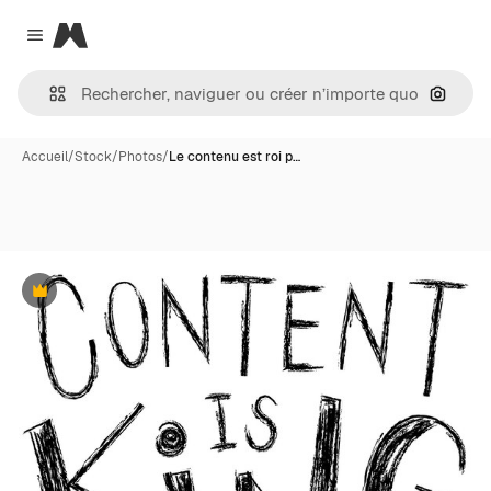
Magnific
Close menu
Recher
Accueil
/
Stock
/
Photos
/
Le contenu est roi p…
Premium