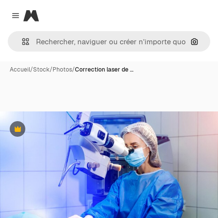
Magnific
Close menu
Recher
Accueil
/
Stock
/
Photos
/
Correction laser de …
Premium