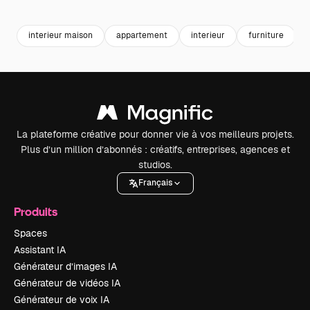
Premium
Premium
Généré par l’IA
Premium
Premium
interieur maison
appartement
interieur
furniture
La plateforme créative pour donner vie à vos meilleurs projets.
Plus d’un million d’abonnés : créatifs, entreprises, agences et
studios.
Français
Produits
Spaces
Assistant IA
Générateur d’images IA
Générateur de vidéos IA
Générateur de voix IA