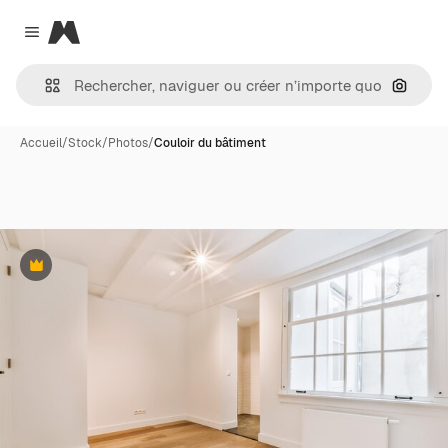
Magnific
Close menu
Recher
Accueil
/
Stock
/
Photos
/
Couloir du bâtiment
Premium