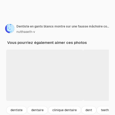
Dentiste en gants blancs montre sur une fausse mâchoire comment se brosser les dents Concept hygiéniste d'un sourire sain et beau
nutthaseth-v
Vous pourriez également aimer ces photos
dentiste
dentaire
clinique dentaire
dent
teeth