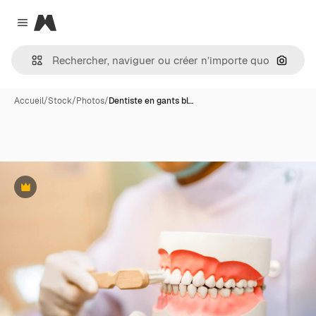
Magnific
Close menu
Recher
Accueil
/
Stock
/
Photos
/
Dentiste en gants bl…
Premium