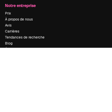
Notre entreprise
Prix
À propos de nous
Avis
Carrières
Tendances de recherche
Blog
Événements
Slidesgo
Vendre mon contenu
Salle de presse
À la recherche de magnific.ai
Nous contacter
Assistance
Instagram
YouTube
LinkedIn