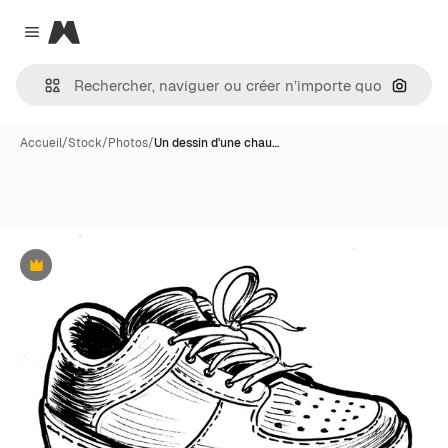
Magnific
Close menu
Recher
Accueil
/
Stock
/
Photos
/
Un dessin d'une chau…
Premium