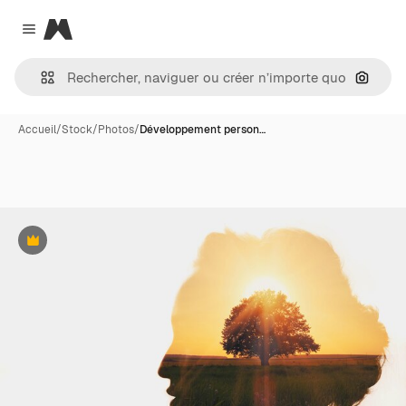
Magnific
Close menu
Recher
Accueil
/
Stock
/
Photos
/
Développement person…
Premium