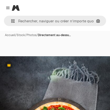
Magnific
Close menu
Recher
Accueil
/
Stock
/
Photos
/
Directement au-dessu…
Premium