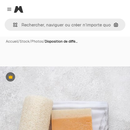
Magnific
Close menu
Recher
Accueil
/
Stock
/
Photos
/
Disposition de diffé…
Premium