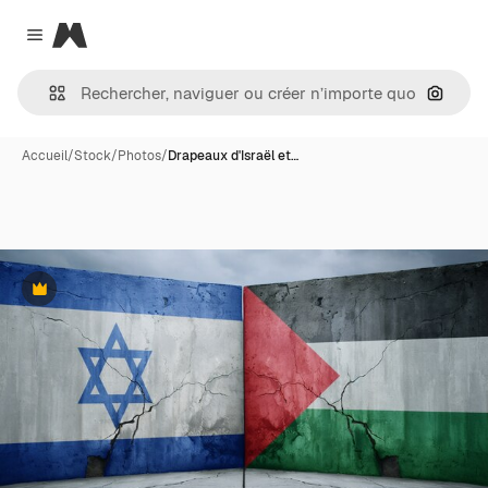
Magnific
Close menu
Recher
Accueil
/
Stock
/
Photos
/
Drapeaux d'Israël et…
Premium