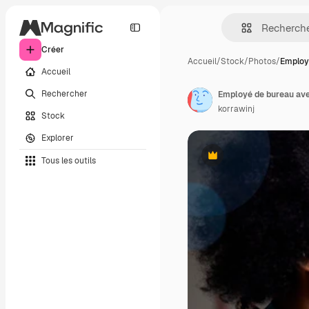
Créer
Accueil
/
Stock
/
Photos
/
Employ
Accueil
Rechercher
Employé de bureau avec
korrawinj
Stock
Explorer
Tous les outils
Premium