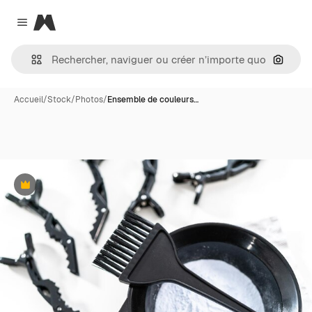
Magnific
Close menu
Recher
Accueil
/
Stock
/
Photos
/
Ensemble de couleurs…
Premium