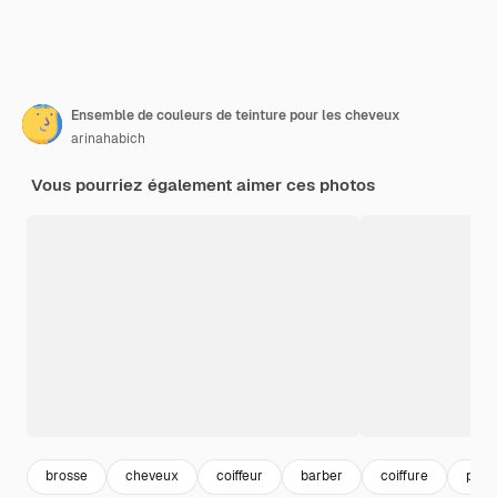
Ensemble de couleurs de teinture pour les cheveux
arinahabich
Vous pourriez également aimer ces photos
brosse
cheveux
coiffeur
barber
coiffure
plas