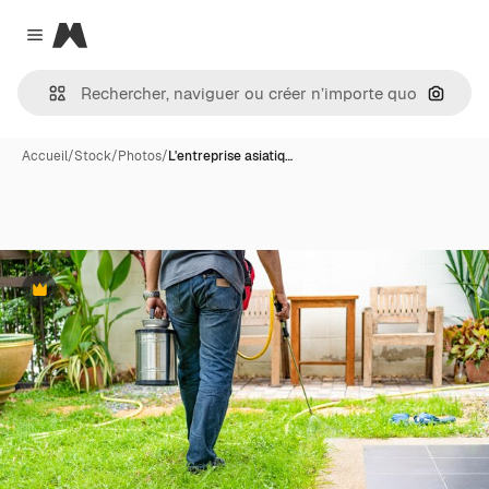
Magnific
Close menu
Recher
Accueil
/
Stock
/
Photos
/
L'entreprise asiatiq…
Premium