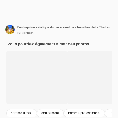
L'entreprise asiatique du personnel des termites de la Thaïlande pulvérise le liquide chimique de destruction dans un nid de fourmis blanches dans le bois autour de la maison humaine.
surachetsh
Vous pourriez également aimer ces photos
homme travail
equipement
homme professionnel
travai