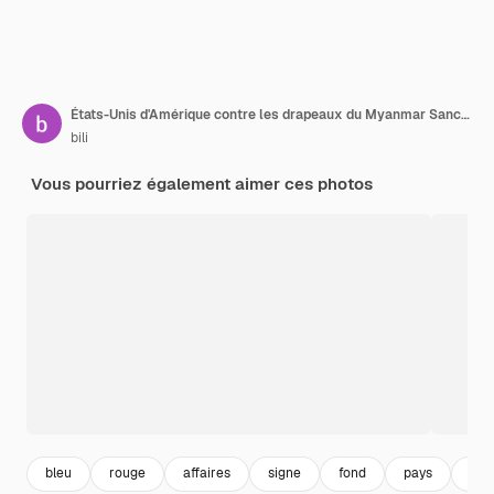
États-Unis d'Amérique contre les drapeaux du Myanmar Sanctions conflit de guerre Politique et relations
bili
Vous pourriez également aimer ces photos
bleu
rouge
affaires
signe
fond
pays
lutt