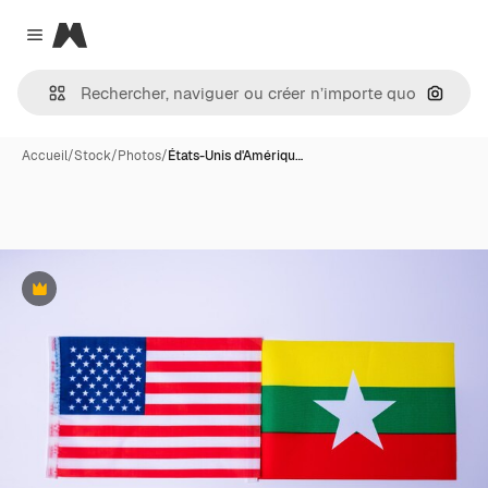
Magnific
Close menu
Recher
Accueil
/
Stock
/
Photos
/
États-Unis d'Amériqu…
Premium