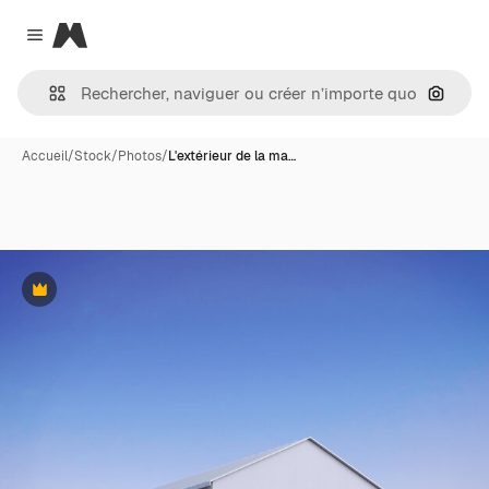
Magnific
Close menu
Recher
Accueil
/
Stock
/
Photos
/
L'extérieur de la ma…
Premium