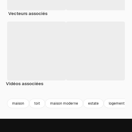
Vecteurs associés
Vidéos associées
Premium
Premium
Premium
Premium
maison
toit
maison moderne
estate
logement