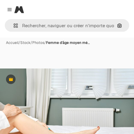
Magnific
Close menu
Recher
Accueil
/
Stock
/
Photos
/
Femme d'âge moyen mé…
Premium