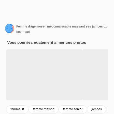
Femme d'âge moyen méconnaissable massant ses jambes dans la chambre
boomeart
Vous pourriez également aimer ces photos
femme lit
femme maison
femme senior
jambes
pi