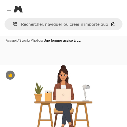
Magnific
Close menu
Recher
Accueil
/
Stock
/
Photos
/
Une femme assise à u…
Premium