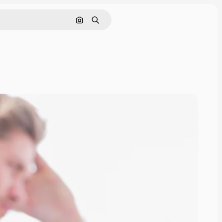
Rechercher par image
Rechercher